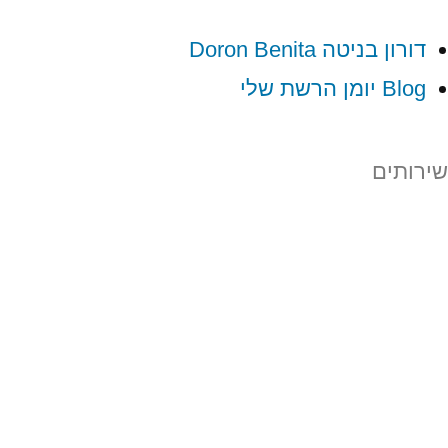
דורון בניטה Doron Benita
Blog יומן הרשת שלי
שירותים
ייעוץ וליווי עסקי
הרצאות וקורסים
מסחר מקוון eCommerce
פרסום העסק שלכם
בינה מלאכותית